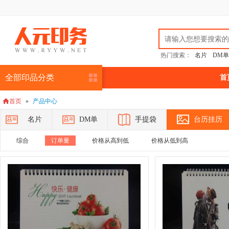
热门搜索：
名片
DM单
全部印品分类
首
首页
»
产品中心

名片
DM单
手提袋
台历挂历
综合
订单量
价格从高到低
价格从低到高