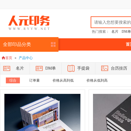
热门搜索：
名片
DM单
全部印品分类
首
首页
»
产品中心

名片
DM单
手提袋
台历挂历
综合
订单量
价格从高到低
价格从低到高