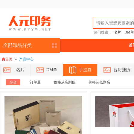
热门搜索：
名片
DM单
全部印品分类
首
首页
»
产品中心

名片
DM单
手提袋
台历挂历
综合
订单量
价格从高到低
价格从低到高