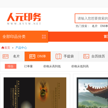
热门搜索：
名片
DM单
全部印品分类
首
首页
»
产品中心

名片
DM单
手提袋
台历挂历
综合
订单量
价格从高到低
价格从低到高