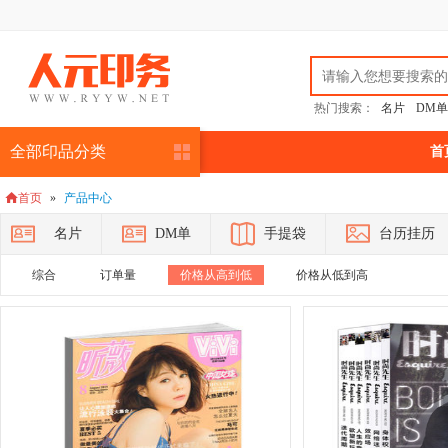
热门搜索：
名片
DM单
全部印品分类
首
首页
»
产品中心

名片
DM单
手提袋
台历挂历
综合
订单量
价格从高到低
价格从低到高