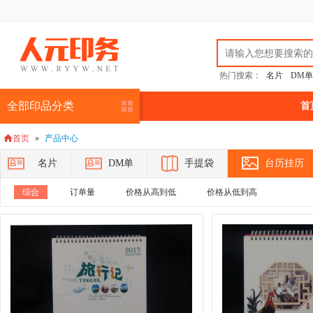
热门搜索：
名片
DM单
全部印品分类
首
首页
»
产品中心

名片
DM单
手提袋
台历挂历
综合
订单量
价格从高到低
价格从低到高