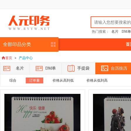
热门搜索：
名片
DM单
全部印品分类
首
首页
»
产品中心

名片
DM单
手提袋
台历挂历
综合
订单量
价格从高到低
价格从低到高